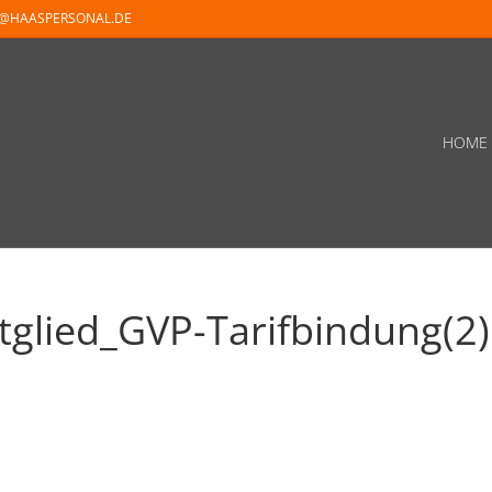
O@HAASPERSONAL.DE
HOME
glied_GVP-Tarifbindung(2)