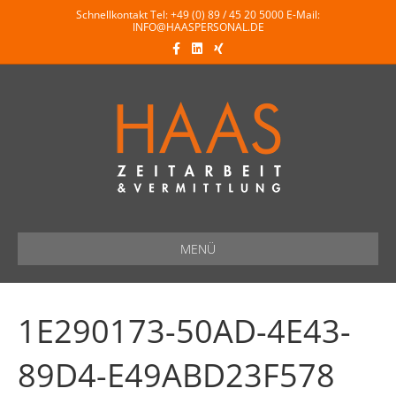
Schnellkontakt Tel:
+49 (0) 89 / 45 20 5000
E-Mail:
INFO@HAASPERSONAL.DE
F
L
X
a
i
i
c
n
n
e
k
g
b
e
o
d
o
i
k
n
MENÜ
1E290173-50AD-4E43-
89D4-E49ABD23F578